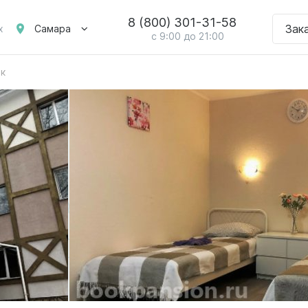
8 (800) 301-31-58
Зак
Самара
х
с 9:00 до 21:00
рк