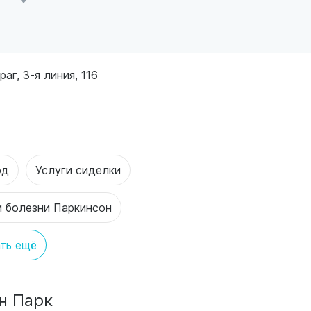
аг, 3-я линия, 116
од
Услуги сиделки
и болезни Паркинсон
ть ещё
н Парк