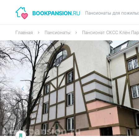
Пансионаты для пожилы
Главная
Пансионаты
Пансионат СКСС Клён Па