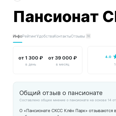
Пансионат С
Отзывы
Инфо
Рейтинг
Удобства
Контакты
14
от 1 300 ₽
от 39 000 ₽
4.0
в день
в месяц
1
Общий отзыв о пансионате
Составлено общее мнение о пансионате на основе 14 о
О «Пансионате СКСС Клён Парк» отзываются 