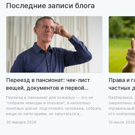
Последние записи блога
Переезд в пансионат: чек-лист
Права и 
вещей, документов и первой
частных 
недели без стресса
договор, 
Переезд в пансионат для пожилых — это не
Разберёмся,
“собрали чемодан и поехали”, а несколько
закреплены з
понятных шагов: подготовить человека, собрать
«правильный»
вещи по категориям, не запутаться в
кто контроли
документах и пройти первую неделю без
престарелых
30 января 2026
10 июля 2025
эмоциональных качелей.