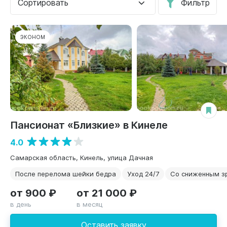
Сортировать
Фильтр
ЭКОНОМ
Пансионат «Близкие» в Кинеле
4.0
Самарская область, Кинель, улица Дачная
После перелома шейки бедра
Уход 24/7
Со сниженным з
от 900 ₽
от 21 000 ₽
в день
в месяц
Оставить заявку