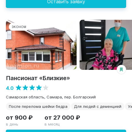
Оставить заявку
ЭКОНОМ
Пансионат «Близкие»
4.0
Самарская область, Самара, пер. Болгарский
После перелома шейки бедра
Для людей с деменцией
Ух
от 900 ₽
от 27 000 ₽
в день
в месяц