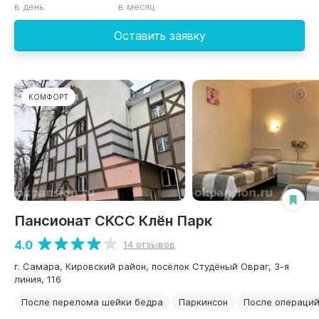
в день
в месяц
Оставить заявку
КОМФОРТ
Пансионат СКСС Клён Парк
4.0
14 отзывов
г. Самара, Кировский район, посёлок Студёный Овраг, 3-я
линия, 116
После перелома шейки бедра
Паркинсон
После операци