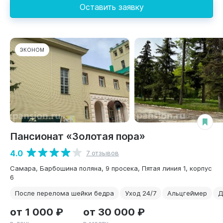
Оставить заявку
ЭКОНОМ
Пансионат «Золотая пора»
4.0
7 отзывов
Самара, Барбошина поляна, 9 просека, Пятая линия 1, корпус
6
После перелома шейки бедра
Уход 24/7
Альцгеймер
Д
от 1 000 ₽
от 30 000 ₽
в день
в месяц