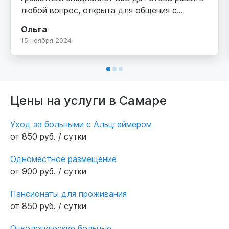
любой вопрос, открыта для общения с
родственниками все объясняет , просто
Ольга
Насте низкий поклон , за ее очень нелегкий
15 ноября 2024
труд , добра, терпения и всего самого
доброго, еще раз спасибо . Родственникам
которых мучает вопрос куда на все 100
процентов советую только Клен поверьте
есть с кем сравнить , действительно очень
Цены на услуги в Самаре
хорошее отношение. Территория большая,
везде пантусы гуляют сколько хотят ,
Уход за больными с Альцгеймером
хороший уход🙏сил Вам и крепкого здоровья
от 850 руб. / сутки
, спасибо
Одноместное размещение
от 900 руб. / сутки
Пансионаты для проживания
от 850 руб. / сутки
Онкологические больные