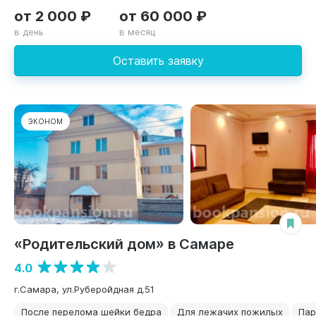
от 2 000 ₽
от 60 000 ₽
в день
в месяц
Оставить заявку
ЭКОНОМ
«Родительский дом» в Самаре
4.0
г.Самара, ул.Руберойдная д.51
После перелома шейки бедра
Для лежачих пожилых
Пар