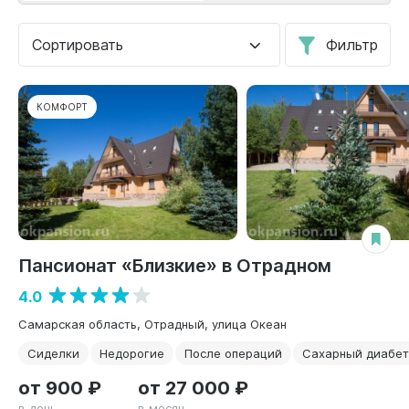
Сортировать
Фильтр
КОМФОРТ
Пансионат «Близкие» в Отрадном
4.0
Самарская область, Отрадный, улица Океан
Сиделки
Недорогие
После операций
Сахарный диабет
от 900 ₽
от 27 000 ₽
в день
в месяц