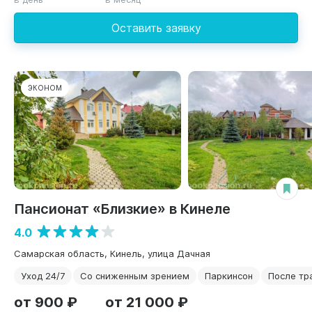
Оставить заявку
ЭКОНОМ
Пансионат «Близкие» в Кинеле
4.0
Самарская область, Кинель, улица Дачная
Уход 24/7
Со сниженным зрением
Паркинсон
После тр
от 900 ₽
от 21 000 ₽